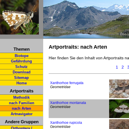
Artportraits: nach Arten
Themen
Biotope
Hier finden Sie den Inhalt von Artportraits 
Gefährdung
Schutz
1
2
Download
Sitemap
Home
Xanthorhoe ferrugata
Geometridae
Artportraits
Methodik
nach Familien
Xanthorhoe montanata
Geometridae
nach Arten
Artnavigator
Andere Gruppen
Xanthorhoe rupicola
Geometridae
Orthoptera /