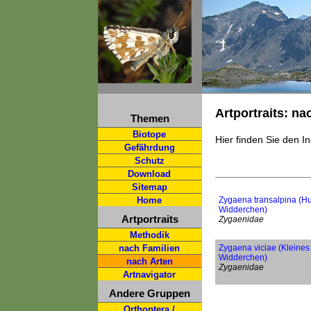
Artportraits: na
Themen
Biotope
Hier finden Sie den In
Gefährdung
Schutz
Download
Sitemap
Home
Zygaena transalpina (Hu
Widderchen)
Artportraits
Zygaenidae
Methodik
nach Familien
Zygaena viciae (Kleines 
Widderchen)
nach Arten
Zygaenidae
Artnavigator
Andere Gruppen
Orthoptera /