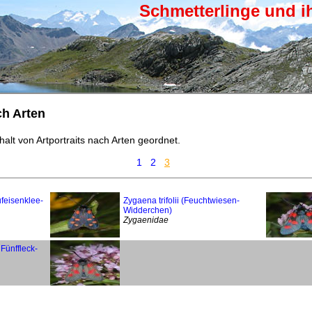
Schmetterlinge und i
ch Arten
halt von Artportraits nach Arten geordnet.
1
2
3
feisenklee-
Zygaena trifolii (Feuchtwiesen-
Widderchen)
Zygaenidae
Fünffleck-