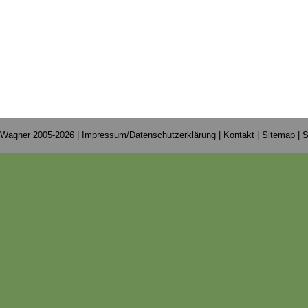
 Wagner 2005-2026 |
Impressum/Datenschutzerklärung
|
Kontakt
|
Sitemap
|
S