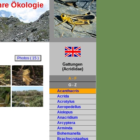
hre Ökologie
Gattungen
(Acrididae)
A - F
G - Z
Acanthacris
Acrida
Acrotylus
Aeropedellus
Aiolopus
Anacridium
Arcyptera
Arminda
Bohemanella
Brachycrotaphus