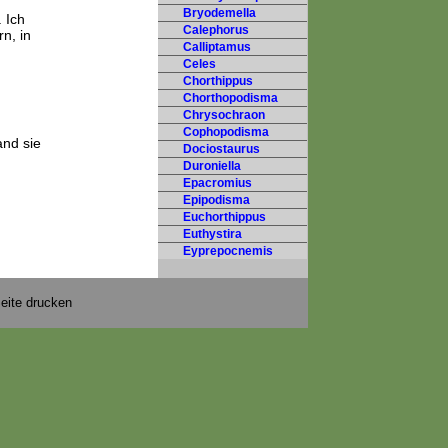
Bryodemella
 Ich
Calephorus
n, in
Calliptamus
Celes
Chorthippus
Chorthopodisma
Chrysochraon
Cophopodisma
and sie
Dociostaurus
Duroniella
Epacromius
Epipodisma
Euchorthippus
Euthystira
Eyprepocnemis
eite drucken