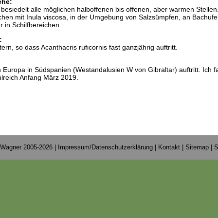
che:
s besiedelt alle möglichen halboffenen bis offenen, aber warmen Stellen.
ächen mit Inula viscosa, in der Umgebung von Salzsümpfen, an Bachufer
 in Schilfbereichen.
:
rn, so dass Acanthacris ruficornis fast ganzjährig auftritt.
in Europa in Südspanien (Westandalusien W von Gibraltar) auftritt. Ich f
hlreich Anfang März 2019.
 Wagner 2005-2026 |
Impressum/Datenschutzerklärung
|
Kontakt
|
Sitemap
|
S