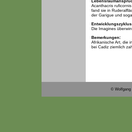
Lebensraumansprü
Acanthacris ruficorni
fand sie in Ruderalfl
der Garigue und sogar
Entwicklungszyklus
Die Imagines überwinte
Bemerkungen:
Afrikanische Art, die 
bei Cadiz ziemlich za
© Wolfgang