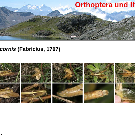
Orthoptera und i
icornis
(Fabricius, 1787)