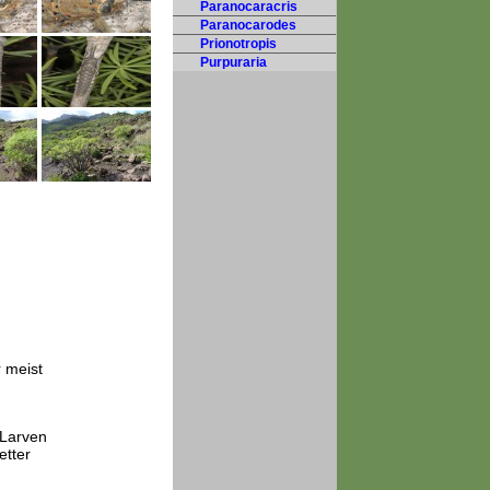
Paranocaracris
Paranocarodes
Prionotropis
Purpuraria
 meist
 Larven
etter