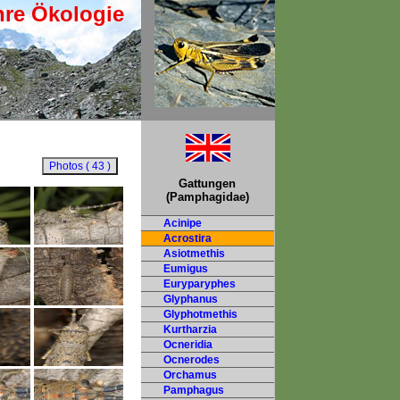
hre Ökologie
Gattungen
(Pamphagidae)
Acinipe
Acrostira
Asiotmethis
Eumigus
Euryparyphes
Glyphanus
Glyphotmethis
Kurtharzia
Ocneridia
Ocnerodes
Orchamus
Pamphagus