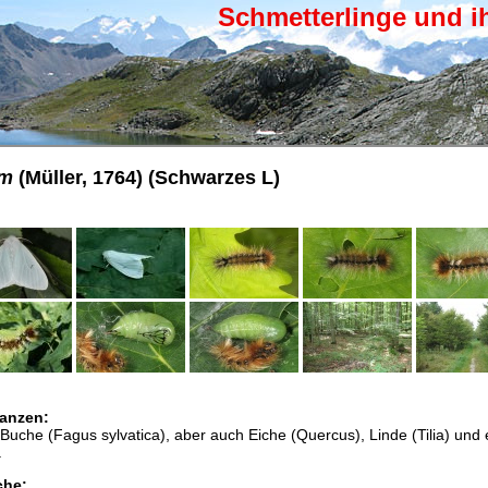
Schmetterlinge und i
um
(Müller, 1764) (Schwarzes L)
anzen:
uche (Fagus sylvatica), aber auch Eiche (Quercus), Linde (Tilia) und 
.
che: