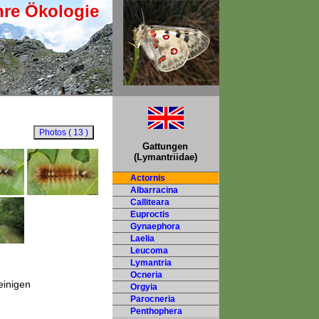
hre Ökologie
Gattungen
(Lymantriidae)
Actornis
Albarracina
Calliteara
Euproctis
Gynaephora
Laelia
Leucoma
Lymantria
Ocneria
einigen
Orgyia
Parocneria
Penthophera