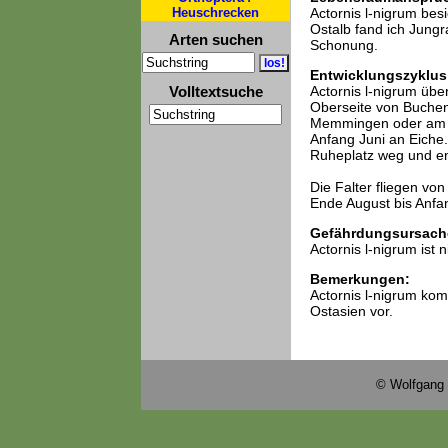
Heuschrecken
Actornis l-nigrum bes
Ostalb fand ich Jung
Arten suchen
Schonung.
Entwicklungszyklus
Volltextsuche
Actornis l-nigrum üb
Oberseite von Buchenb
Memmingen oder am R
Anfang Juni an Eiche
Ruheplatz weg und en
Die Falter fliegen vo
Ende August bis Anfa
Gefährdungsursach
Actornis l-nigrum ist n
Bemerkungen:
Actornis l-nigrum kom
Ostasien vor.
© Wolfgang