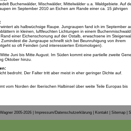
iedelt Buchenwälder, Mischwälder, Mittelwälder u.a. Waldgebiete. Auf d
raupen im September 2010 an Eichen am Rande einer ca. 15 jährigen
:
erwintert als halbwüchsige Raupe. Jungraupen fand ich im September a
lättern in kleinen, luftfeuchten Lichtungen in einem Buchenmischwald
and einer Eichenschonung auf der Ostalb, erwachsene im Steigerwa
. Zumindest die Jungraupe schnellt sich bei Beunruhigung von ihrem
tgeht so oft Feinden (und interessierten Entomologen).
n Mitte Juni bis Mitte August. Im Süden kommt eine partielle zweite Gene
ng Oktober hinzu.
en:
icht bedroht. Der Falter tritt aber meist in eher geringer Dichte auf.
mt vom Norden der Iberischen Halbinsel über weite Teile Europas bis
 Wagner 2005-2026 |
Impressum/Datenschutzerklärung
|
Kontakt
|
Sitemap
|
S