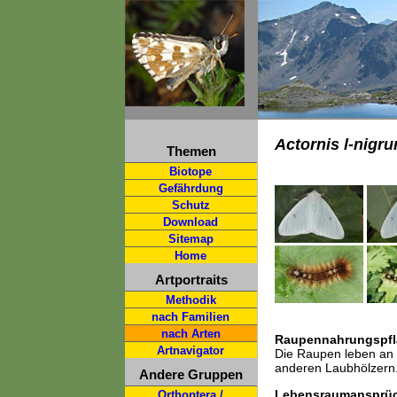
Actornis l-nigr
Themen
Biotope
Gefährdung
Schutz
Download
Sitemap
Home
Artportraits
Methodik
nach Familien
nach Arten
Raupennahrungspfl
Artnavigator
Die Raupen leben an B
anderen Laubhölzern
Andere Gruppen
Lebensraumansprü
Orthoptera /