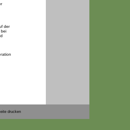
er
uf der
 bei
ld
ration
eite drucken