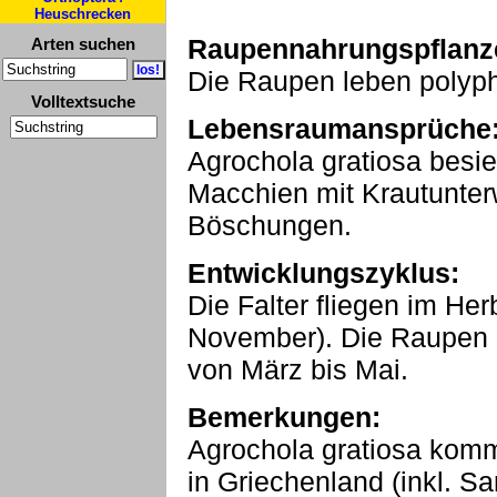
Heuschrecken
Raupennahrungspflanz
Arten suchen
Die Raupen leben polyph
Volltextsuche
Lebensraumansprüche
Agrochola gratiosa besied
Macchien mit Krautunte
Böschungen.
Entwicklungszyklus:
Die Falter fliegen im Her
November). Die Raupen 
von März bis Mai.
Bemerkungen:
Agrochola gratiosa kommt
in Griechenland (inkl. S