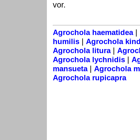
vor.
|
Agrochola haematidea
|
humilis
Agrochola kin
|
Agrochola litura
Agroch
|
Agrochola lychnidis
Ag
|
mansueta
Agrochola me
Agrochola rupicapra