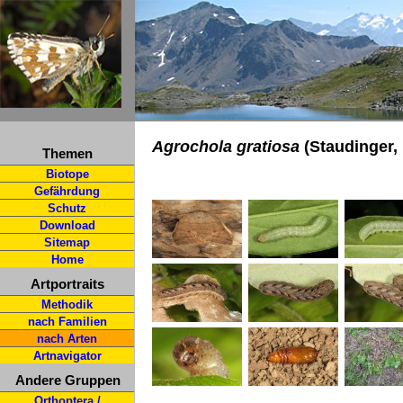
Agrochola gratiosa
(Staudinger,
Themen
Biotope
Gefährdung
Schutz
Download
Sitemap
Home
Artportraits
Methodik
nach Familien
nach Arten
Artnavigator
Andere Gruppen
Orthoptera /