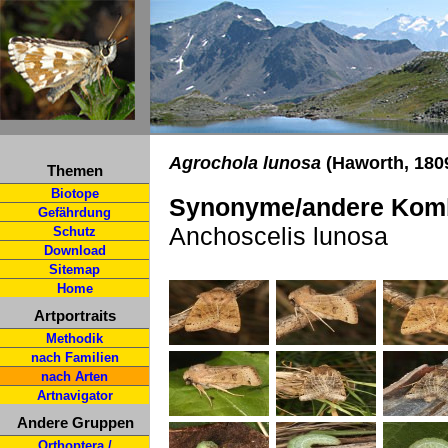
Agrochola lunosa
(Haworth, 1809
Themen
Biotope
Synonyme/andere Komb
Gefährdung
Anchoscelis lunosa
Schutz
Download
Sitemap
Home
Artportraits
Methodik
nach Familien
nach Arten
Artnavigator
Andere Gruppen
Orthoptera /