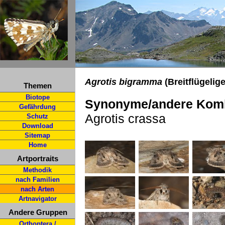
Agrotis bigramma
(Breitflügelig
Themen
Biotope
Synonyme/andere Komb
Gefährdung
Agrotis crassa
Schutz
Download
Sitemap
Home
Artportraits
Methodik
nach Familien
nach Arten
Artnavigator
Andere Gruppen
Orthoptera /