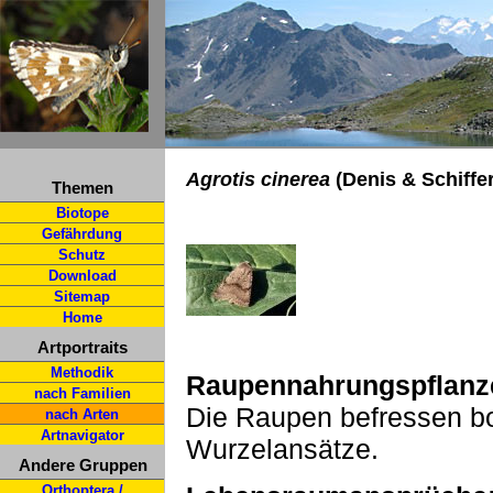
Agrotis cinerea
(Denis & Schiffe
Themen
Biotope
Gefährdung
Schutz
Download
Sitemap
Home
Artportraits
Methodik
Raupennahrungspflanz
nach Familien
Die Raupen befressen b
nach Arten
Artnavigator
Wurzelansätze.
Andere Gruppen
Orthoptera /