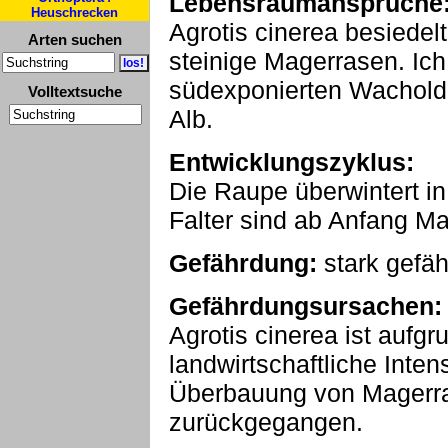
Lebensraumansprüche
Heuschrecken
Agrotis cinerea besiedel
Arten suchen
steinige Magerrasen. Ich 
südexponierten Wachold
Volltextsuche
Alb.
Entwicklungszyklus:
Die Raupe überwintert 
Falter sind ab Anfang Ma
Gefährdung:
stark gefäh
Gefährdungsursachen:
Agrotis cinerea ist aufg
landwirtschaftliche Inte
Überbauung von Magerras
zurückgegangen.