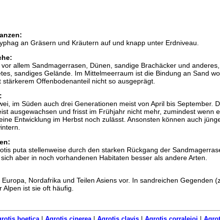
anzen:
yphag an Gräsern und Kräutern auf und knapp unter Erdniveau.
che:
lt vor allem Sandmagerrasen, Dünen, sandige Brachäcker und anderes,
etes, sandiges Gelände. Im Mittelmeerraum ist die Bindung an Sand wo
 stärkerem Offenbodenanteil nicht so ausgeprägt.
:
 zwei, im Süden auch drei Generationen meist von April bis September. D
ist ausgewachsen und frisst im Frühjahr nicht mehr, zumindest wenn e
 eine Entwicklung im Herbst noch zulässt. Ansonsten können auch jüng
ntern.
en:
grotis puta stellenweise durch den starken Rückgang der Sandmagerras
 sich aber in noch vorhandenen Habitaten besser als andere Arten.
 Europa, Nordafrika und Teilen Asiens vor. In sandreichen Gegenden (z
Alpen ist sie oft häufig.
|
|
|
|
rotis boetica
Agrotis cinerea
Agrotis clavis
Agrotis corralejoi
Agrot