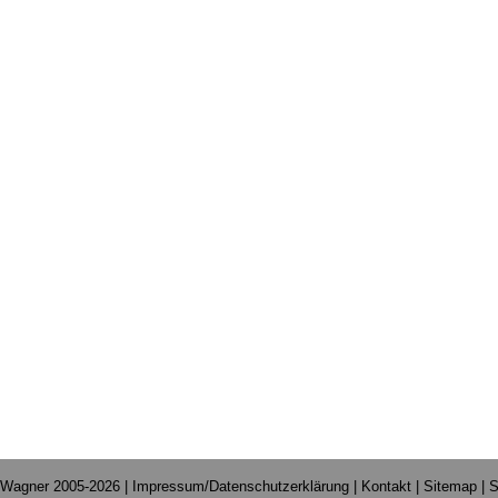
 Wagner 2005-2026 |
Impressum/Datenschutzerklärung
|
Kontakt
|
Sitemap
|
S