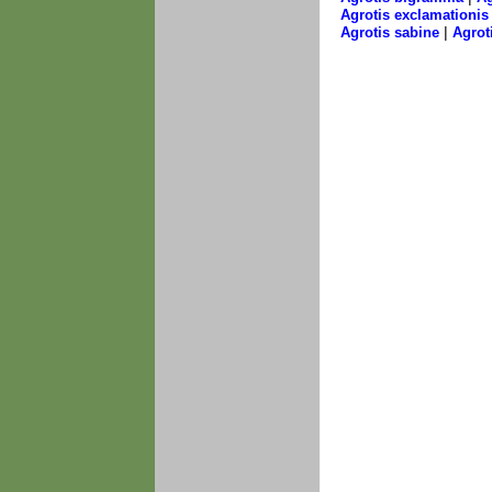
Agrotis exclamationis
|
Agrotis sabine
Agrot