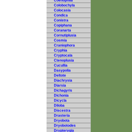
Coenophila
Colobochyla
Colocasia
Condica
Conistra
Copiphana
Coranarta
Cornutiplusia
Cosmia
Craniophora
Cryphia
Cryptocala
Ctenoplusia
Cucullia
Dasypolia
Deltote
Diachrysia
Diarsia
Dichagyris
Dichonia
Dicycla
Diloba
Discestra
Drasteria
Dryobota
Dryobotodes
Drypterygia