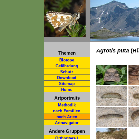
Agrotis puta
(Hü
Themen
Biotope
Gefährdung
Schutz
Download
Sitemap
Home
Artportraits
Methodik
nach Familien
nach Arten
Artnavigator
Andere Gruppen
Orthoptera /