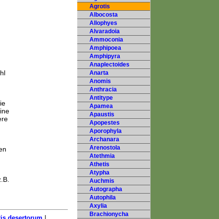
Agrotis
Albocosta
Allophyes
Alvaradoia
Ammoconia
Amphipoea
Amphipyra
Anaplectoides
hl
Anarta
Anomis
Anthracia
Antitype
ie
Apamea
ine
Apaustis
ere
Apopestes
Aporophyla
Archanara
Arenostola
en
Atethmia
Athetis
Atypha
.B.
Auchmis
Autographa
Autophila
Axylia
Brachionycha
|
is desertorum