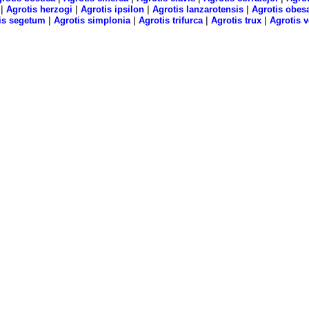
|
|
|
|
Agrotis herzogi
Agrotis ipsilon
Agrotis lanzarotensis
Agrotis obes
|
|
|
|
is segetum
Agrotis simplonia
Agrotis trifurca
Agrotis trux
Agrotis v