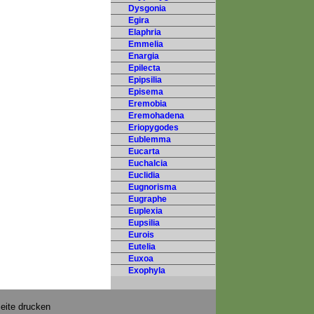
Dysgonia
Egira
Elaphria
Emmelia
Enargia
Epilecta
Epipsilia
Episema
Eremobia
Eremohadena
Eriopygodes
Eublemma
Eucarta
Euchalcia
Euclidia
Eugnorisma
Eugraphe
Euplexia
Eupsilia
Eurois
Eutelia
Euxoa
Exophyla
eite drucken