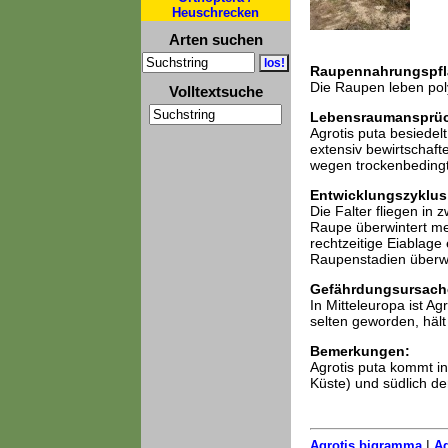
Heuschrecken
Arten suchen
Raupennahrungspfl
Die Raupen leben pol
Volltextsuche
Lebensraumansprü
Agrotis puta besiede
extensiv bewirtschaft
wegen trockenbedingt
Entwicklungszyklus
Die Falter fliegen in
Raupe überwintert me
rechtzeitige Eiablage
Raupenstadien überwi
Gefährdungsursach
In Mitteleuropa ist A
selten geworden, hält
Bemerkungen:
Agrotis puta kommt in
Küste) und südlich der 
|
Agrotis bigramma
Ag