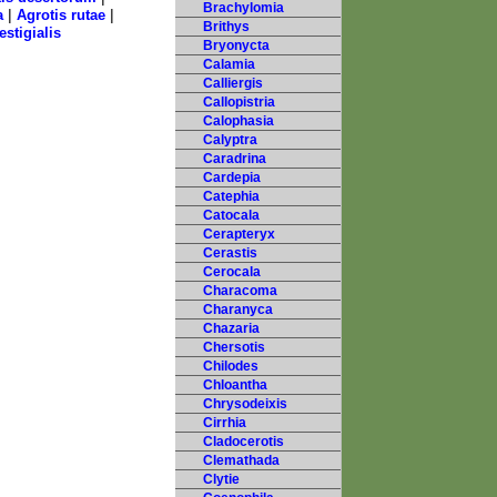
Brachylomia
|
|
a
Agrotis rutae
Brithys
estigialis
Bryonycta
Calamia
Calliergis
Callopistria
Calophasia
Calyptra
Caradrina
Cardepia
Catephia
Catocala
Cerapteryx
Cerastis
Cerocala
Characoma
Charanyca
Chazaria
Chersotis
Chilodes
Chloantha
Chrysodeixis
Cirrhia
Cladocerotis
Clemathada
Clytie