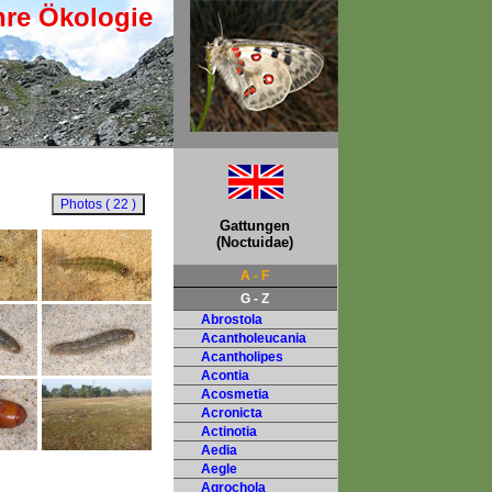
hre Ökologie
Gattungen
(Noctuidae)
A - F
G - Z
Abrostola
Acantholeucania
Acantholipes
Acontia
Acosmetia
Acronicta
Actinotia
Aedia
Aegle
Agrochola