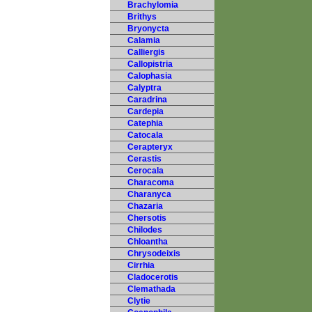
Brachylomia
Brithys
Bryonycta
Calamia
Calliergis
Callopistria
Calophasia
Calyptra
Caradrina
Cardepia
Catephia
Catocala
Cerapteryx
Cerastis
Cerocala
Characoma
Charanyca
Chazaria
Chersotis
Chilodes
Chloantha
Chrysodeixis
Cirrhia
Cladocerotis
Clemathada
Clytie