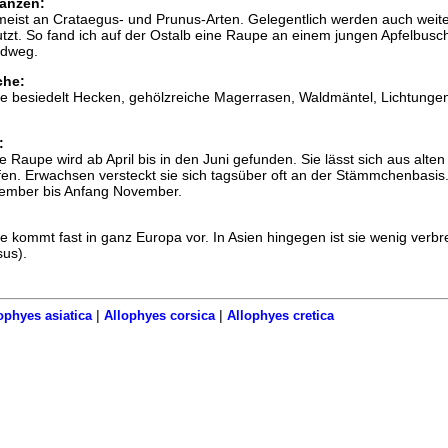
anzen:
eist an Crataegus- und Prunus-Arten. Gelegentlich werden auch weit
t. So fand ich auf der Ostalb eine Raupe an einem jungen Apfelbusc
ldweg.
che:
e besiedelt Hecken, gehölzreiche Magerrasen, Waldmäntel, Lichtunge
:
e Raupe wird ab April bis in den Juni gefunden. Sie lässt sich aus alten
en. Erwachsen versteckt sie sich tagsüber oft an der Stämmchenbasis.
ptember bis Anfang November.
 kommt fast in ganz Europa vor. In Asien hingegen ist sie wenig verbre
us).
|
|
ophyes asiatica
Allophyes corsica
Allophyes cretica