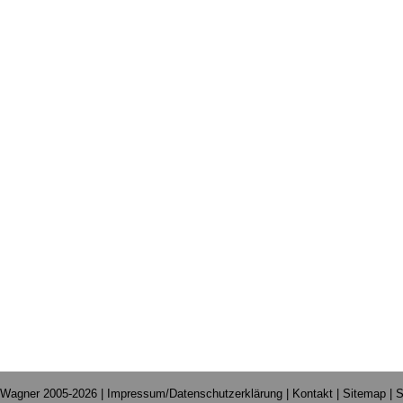
 Wagner 2005-2026 |
Impressum/Datenschutzerklärung
|
Kontakt
|
Sitemap
|
S