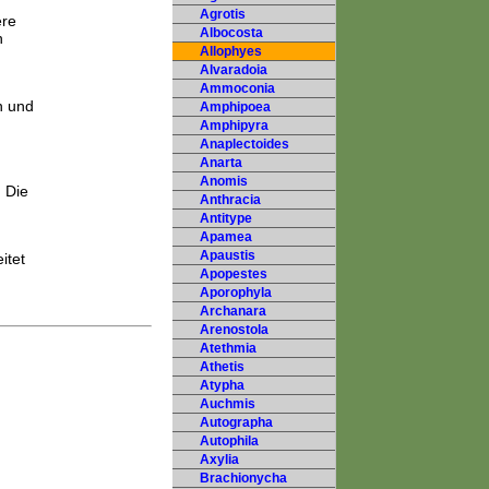
Agrotis
ere
Albocosta
h
Allophyes
Alvaradoia
Ammoconia
n und
Amphipoea
Amphipyra
Anaplectoides
Anarta
Anomis
 Die
Anthracia
Antitype
Apamea
Apaustis
itet
Apopestes
Aporophyla
Archanara
Arenostola
Atethmia
Athetis
Atypha
Auchmis
Autographa
Autophila
Axylia
Brachionycha