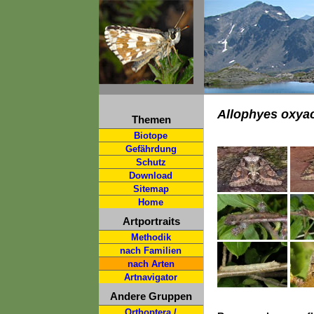
Allophyes oxya
Themen
Biotope
Gefährdung
Schutz
Download
Sitemap
Home
Artportraits
Methodik
nach Familien
nach Arten
Artnavigator
Andere Gruppen
Orthoptera /