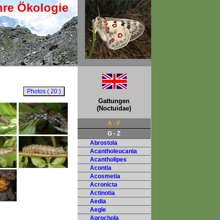
hre Ökologie
Gattungen
(Noctuidae)
A - F
G - Z
Abrostola
Acantholeucania
Acantholipes
Acontia
Acosmetia
Acronicta
Actinotia
Aedia
Aegle
Agrochola