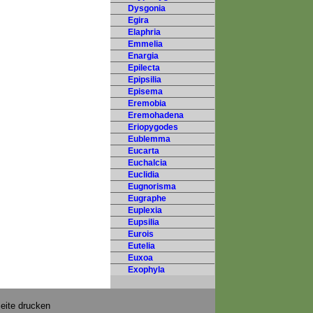
Dysgonia
Egira
Elaphria
Emmelia
Enargia
Epilecta
Epipsilia
Episema
Eremobia
Eremohadena
Eriopygodes
Eublemma
Eucarta
Euchalcia
Euclidia
Eugnorisma
Eugraphe
Euplexia
Eupsilia
Eurois
Eutelia
Euxoa
Exophyla
eite drucken