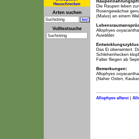
Raupennahrungspfl
Heuschrecken
Die Raupen leben zum
Rosengewächse genutz
Arten suchen
(Malus) an einem Wa
Lebensraumansprü
Volltextsuche
Allophyes oxyacantha
Auwälder.
Entwicklungszyklus
Das Ei überwintert. Di
Schlehenhecken klopf
Falter fliegen ab Se
Bemerkungen:
Allophyes oxyacanthae
(Naher Osten, Kaukas
|
Allophyes alfaroi
All