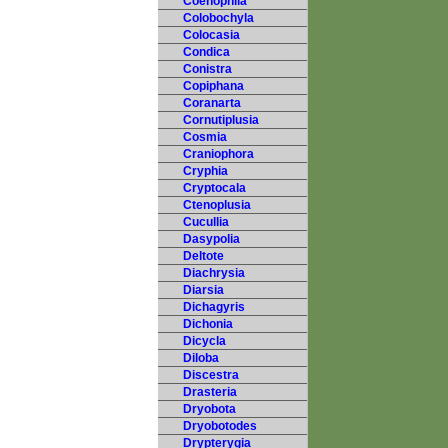
Coenophila
Colobochyla
Colocasia
Condica
Conistra
Copiphana
Coranarta
Cornutiplusia
Cosmia
Craniophora
Cryphia
Cryptocala
Ctenoplusia
Cucullia
Dasypolia
Deltote
Diachrysia
Diarsia
Dichagyris
Dichonia
Dicycla
Diloba
Discestra
Drasteria
Dryobota
Dryobotodes
Drypterygia