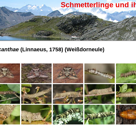
Schmetterlinge und i
canthae
(Linnaeus, 1758) (Weißdorneule)