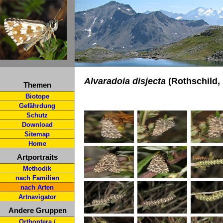
Alvaradoia disjecta
(Rothschild,
Themen
Biotope
Gefährdung
Schutz
Download
Sitemap
Home
Artportraits
Methodik
nach Familien
nach Arten
Artnavigator
Andere Gruppen
Orthoptera /