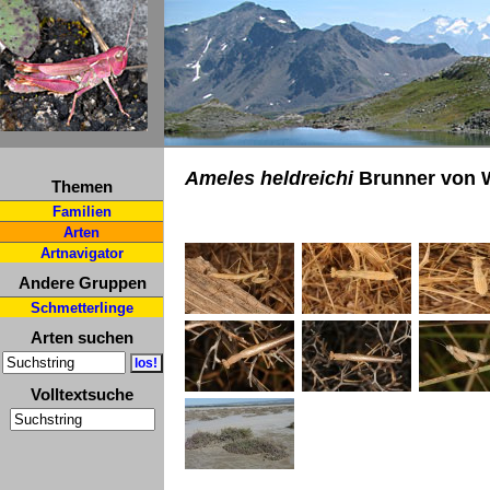
Ameles heldreichi
Brunner von W
Themen
Familien
Arten
Artnavigator
Andere Gruppen
Schmetterlinge
Arten suchen
Volltextsuche