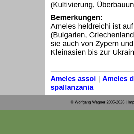
(Kultivierung, Überbauun
Bemerkungen:
Ameles heldreichi ist au
(Bulgarien, Griechenlan
sie auch von Zypern un
Kleinasien bis zur Ukrain
|
Ameles assoi
Ameles d
spallanzania
© Wolfgang Wagner 2005-2026 |
Imp