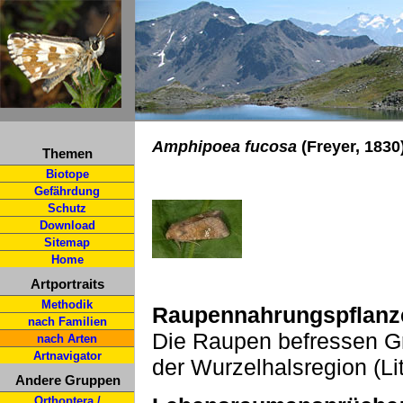
Amphipoea fucosa
(Freyer, 1830
Themen
Biotope
Gefährdung
Schutz
Download
Sitemap
Home
Artportraits
Methodik
Raupennahrungspflanz
nach Familien
Die Raupen befressen Gr
nach Arten
Artnavigator
der Wurzelhalsregion (Li
Andere Gruppen
Orthoptera /