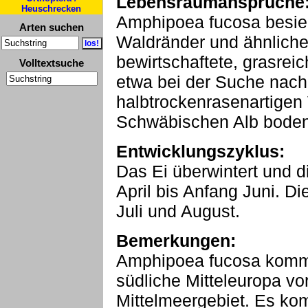
Lebensraumansprüche
Heuschrecken
Amphipoea fucosa besie
Arten suchen
Waldränder und ähnliche
bewirtschaftete, grasreic
Volltextsuche
etwa bei der Suche nach 
halbtrockenrasenartigen
Schwäbischen Alb boden
Entwicklungszyklus:
Das Ei überwintert und 
April bis Anfang Juni. Di
Juli und August.
Bemerkungen:
Amphipoea fucosa kommt
südliche Mitteleuropa vor
Mittelmeergebiet. Es ko