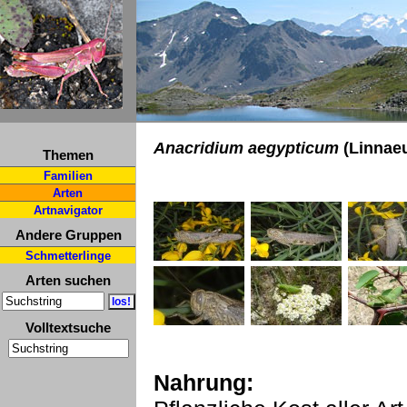
Anacridium aegypticum
(Linnaeu
Themen
Familien
Arten
Artnavigator
Andere Gruppen
Schmetterlinge
Arten suchen
Volltextsuche
Nahrung: