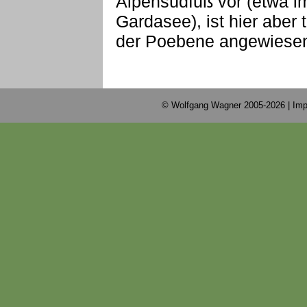
Alpensüdfuß vor (etwa i
Gardasee), ist hier aber
der Poebene angewiese
© Wolfgang Wagner 2005-2026 |
Imp