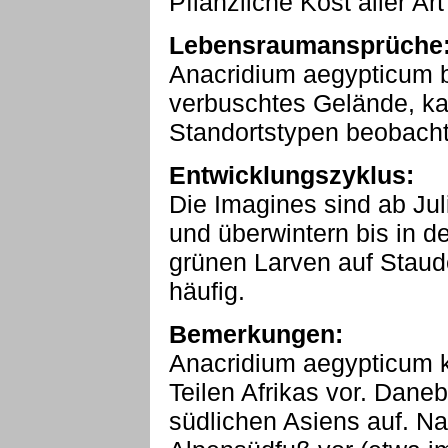
Pflanzliche Kost aller Art
Lebensraumansprüche
Anacridium aegypticum be
verbuschtes Gelände, ka
Standortstypen beobacht
Entwicklungszyklus:
Die Imagines sind ab Ju
und überwintern bis in 
grünen Larven auf Staud
häufig.
Bemerkungen:
Anacridium aegypticum 
Teilen Afrikas vor. Danebe
südlichen Asiens auf. N