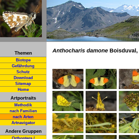
Anthocharis damone
Boisduval,
Themen
Biotope
Gefährdung
Schutz
Download
Sitemap
Home
Artportraits
Methodik
nach Familien
nach Arten
Artnavigator
Andere Gruppen
Orthoptera /