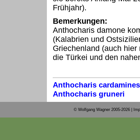
Frühjahr).
Bemerkungen:
Anthocharis damone komm
(Kalabrien und Ostsizil
Griechenland (auch hier 
die Türkei und den nahe
Anthocharis cardamines
Anthocharis gruneri
© Wolfgang Wagner 2005-2026 |
Imp