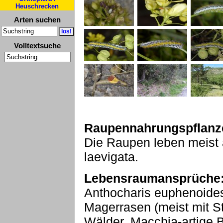
Heuschrecken
Arten suchen
Volltextsuche
Raupennahrungspflanz
Die Raupen leben meist a
laevigata.
Lebensraumansprüche
Anthocharis euphenoide
Magerrasen (meist mit St
Wälder, Macchia-artige 