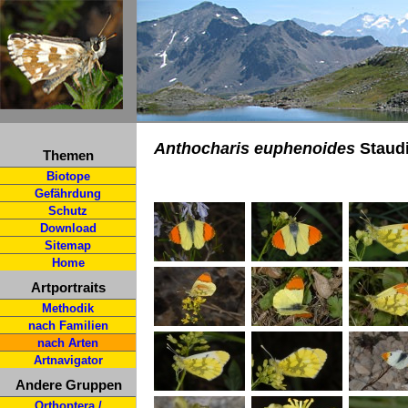
Anthocharis euphenoides
Staudi
Themen
Biotope
Gefährdung
Schutz
Download
Sitemap
Home
Artportraits
Methodik
nach Familien
nach Arten
Artnavigator
Andere Gruppen
Orthoptera /