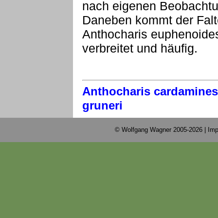
nach eigenen Beobachtun
Daneben kommt der Falter 
Anthocharis euphenoides 
verbreitet und häufig.
Anthocharis cardamines
gruneri
© Wolfgang Wagner 2005-2026 |
Imp