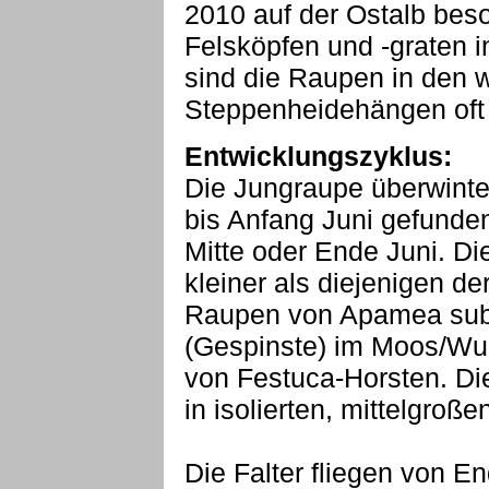
2010 auf der Ostalb beso
Felsköpfen und -graten i
sind die Raupen in den 
Steppenheidehängen oft 
Entwicklungszyklus:
Die Jungraupe überwinter
bis Anfang Juni gefunde
Mitte oder Ende Juni. Di
kleiner als diejenigen d
Raupen von Apamea sublu
(Gespinste) im Moos/Wur
von Festuca-Horsten. Di
in isolierten, mittelgroße
Die Falter fliegen von E