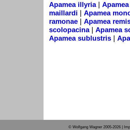
|
Apamea illyria
Apamea l
|
maillardi
Apamea mono
|
ramonae
Apamea remi
|
scolopacina
Apamea s
|
Apamea sublustris
Apa
© Wolfgang Wagner 2005-2026 |
Imp