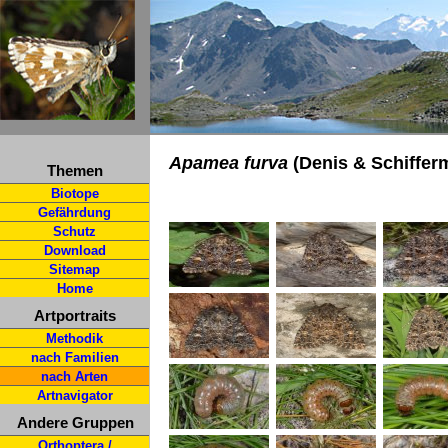
Apamea furva
(Denis & Schiffer
Themen
Biotope
Gefährdung
Schutz
Download
Sitemap
Home
Artportraits
Methodik
nach Familien
nach Arten
Artnavigator
Andere Gruppen
Orthoptera /