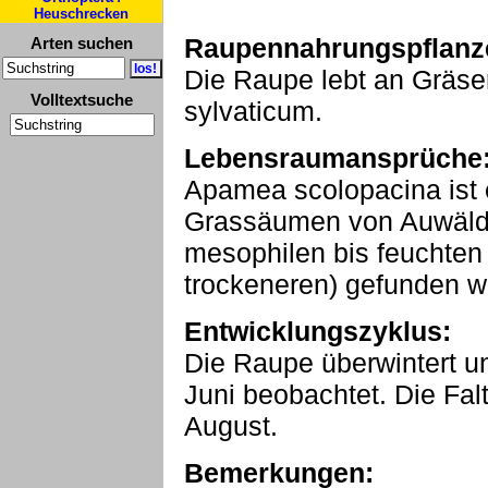
Heuschrecken
Raupennahrungspflanz
Arten suchen
Die Raupe lebt an Gräs
Volltextsuche
sylvaticum.
Lebensraumansprüche
Apamea scolopacina ist e
Grassäumen von Auwälde
mesophilen bis feuchten
trockeneren) gefunden wi
Entwicklungszyklus:
Die Raupe überwintert u
Juni beobachtet. Die Falt
August.
Bemerkungen: