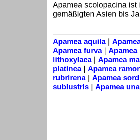
Apamea scolopacina ist
gemäßigten Asien bis Jap
|
Apamea aquila
Apamea
|
Apamea furva
Apamea i
|
lithoxylaea
Apamea mai
|
platinea
Apamea ramo
|
rubrirena
Apamea sord
|
sublustris
Apamea una