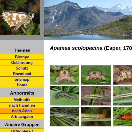
Apamea scolopacina
(Esper, 178
Themen
Biotope
Gefährdung
Schutz
Download
Sitemap
Home
Artportraits
Methodik
nach Familien
nach Arten
Artnavigator
Andere Gruppen
Orthoptera /