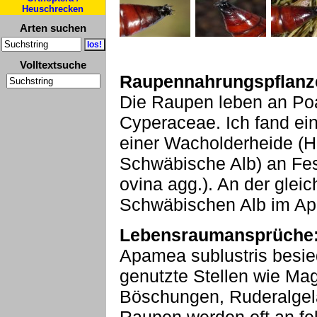
Heuschrecken
Arten suchen
Volltextsuche
Raupennahrungspflanz
Die Raupen leben an Poa
Cyperaceae. Ich fand ei
einer Wacholderheide (H
Schwäbische Alb) an Fes
ovina agg.). An der gleic
Schwäbischen Alb im Ap
Lebensraumansprüche
Apamea sublustris besied
genutzte Stellen wie Ma
Böschungen, Ruderalgel