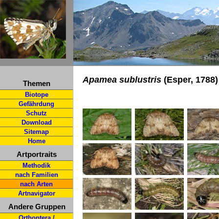
Apamea sublustris
(Esper, 1788)
Themen
Biotope
Gefährdung
Schutz
Download
Sitemap
Home
Artportraits
Methodik
nach Familien
nach Arten
Artnavigator
Andere Gruppen
Orthoptera /