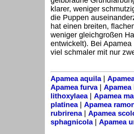
gelbbraune Grundfärbung
klarer, weniger schmutzig
die Puppen auseinanderz
hat einen breiten, flach
weniger gleichgroßen H
entwickelt). Bei Apamea 
viel schmaler mit nur zw
|
Apamea aquila
Apamea
|
Apamea furva
Apamea i
|
lithoxylaea
Apamea mai
|
platinea
Apamea ramo
|
rubrirena
Apamea scol
|
sphagnicola
Apamea u