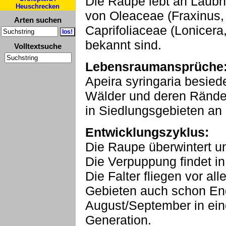
Die Raupe lebt an Laubh
Heuschrecken
von Oleaceae (Fraxinus,
Arten suchen
Caprifoliaceae (Lonicer
bekannt sind.
Volltextsuche
Lebensraumansprüche
Apeira syringaria besiede
Wälder und deren Ränder
in Siedlungsgebieten an 
Entwicklungszyklus:
Die Raupe überwintert u
Die Verpuppung findet in
Die Falter fliegen vor al
Gebieten auch schon En
August/September in eine
Generation.