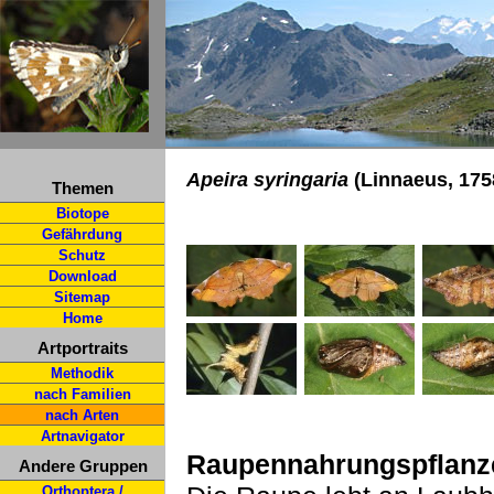
Apeira syringaria
(Linnaeus, 175
Themen
Biotope
Gefährdung
Schutz
Download
Sitemap
Home
Artportraits
Methodik
nach Familien
nach Arten
Artnavigator
Raupennahrungspflanz
Andere Gruppen
Orthoptera /