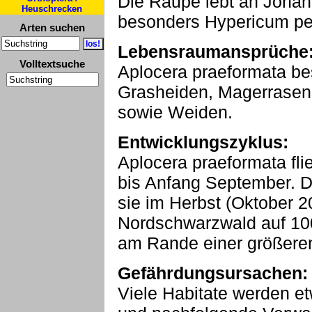
Die Raupe lebt an Johan
Heuschrecken
besonders Hypericum pe
Arten suchen
Lebensraumansprüche
Volltextsuche
Aplocera praeformata be
Grasheiden, Magerrase
sowie Weiden.
Entwicklungszyklus:
Aplocera praeformata fli
bis Anfang September. Di
sie im Herbst (Oktober 2
Nordschwarzwald auf 1
am Rande einer größeren
Gefährdungsursachen:
Viele Habitate werden 