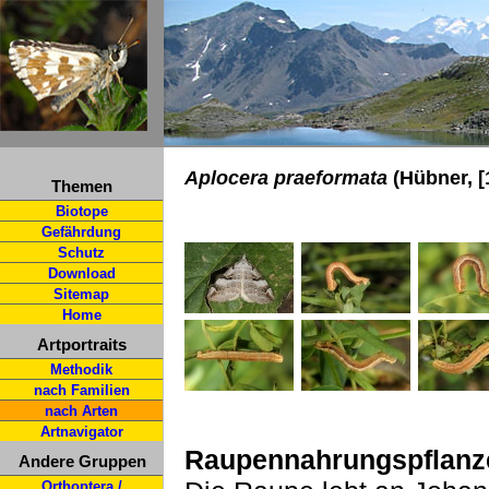
Aplocera praeformata
(Hübner, [
Themen
Biotope
Gefährdung
Schutz
Download
Sitemap
Home
Artportraits
Methodik
nach Familien
nach Arten
Artnavigator
Raupennahrungspflanz
Andere Gruppen
Orthoptera /