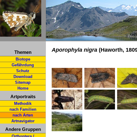
Aporophyla nigra
(Haworth, 1809
Themen
Biotope
Gefährdung
Schutz
Download
Sitemap
Home
Artportraits
Methodik
nach Familien
nach Arten
Artnavigator
Andere Gruppen
Orthoptera /