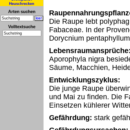
Heuschrecken
Raupennahrungspflanz
Arten suchen
Die Raupe lebt polyphag 
Volltextsuche
Fabaceae. In der Proven
Dorycnium pentaphyllum,
Lebensraumansprüche
Aporophyla nigra besied
Säume, Macchien, Heid
Entwicklungszyklus:
Die junge Raupe überwint
und Mai zu finden. Die Fa
Einsetzen kühlerer Witt
Gefährdung:
stark gefäh