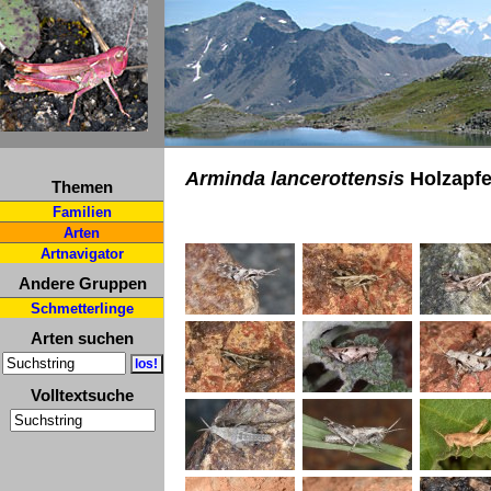
Arminda lancerottensis
Holzapfe
Themen
Familien
Arten
Artnavigator
Andere Gruppen
Schmetterlinge
Arten suchen
Volltextsuche