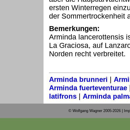
ersten Winterregen einzu
der Sommertrockenheit a
Bemerkungen:
Arminda lancerottensis 
La Graciosa, auf Lanzar
Norden recht verbreitet.
|
Arminda brunneri
Armi
Arminda fuerteventurae
|
latifrons
Arminda palm
© Wolfgang Wagner 2005-2026 |
Imp