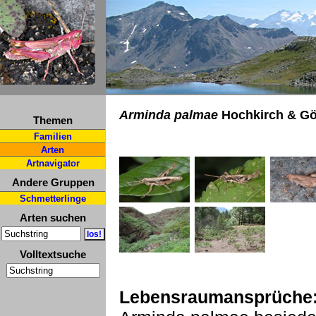
Arminda palmae
Hochkirch & Gö
Themen
Familien
Arten
Artnavigator
Andere Gruppen
Schmetterlinge
Arten suchen
Volltextsuche
Lebensraumansprüche