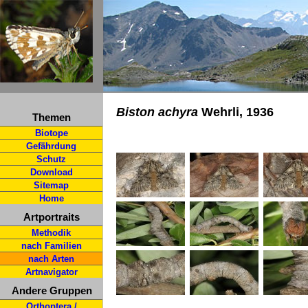
Biston achyra
Wehrli, 1936
Themen
Biotope
Gefährdung
Schutz
Download
Sitemap
Home
Artportraits
Methodik
nach Familien
nach Arten
Artnavigator
Andere Gruppen
Orthoptera /