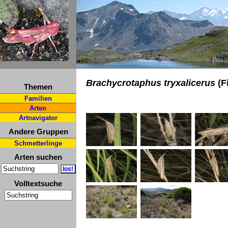
Brachycrotaphus tryxalicerus
(F
Themen
Familien
Arten
Artnavigator
Andere Gruppen
Schmetterlinge
Arten suchen
Volltextsuche