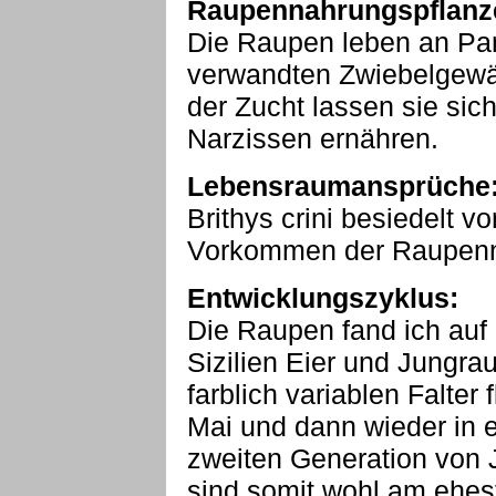
Raupennahrungspflanz
Die Raupen leben an Pa
verwandten Zwiebelgewäc
der Zucht lassen sie sic
Narzissen ernähren.
Lebensraumansprüche
Brithys crini besiedelt 
Vorkommen der Raupenn
Entwicklungszyklus:
Die Raupen fand ich auf 
Sizilien Eier und Jungra
farblich variablen Falter
Mai und dann wieder in e
zweiten Generation von 
sind somit wohl am ehest