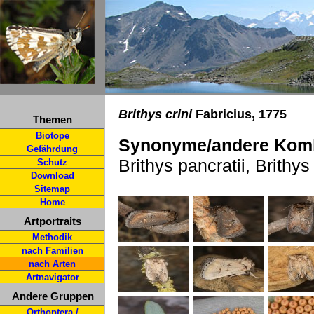
Brithys crini
Fabricius, 1775
Themen
Biotope
Synonyme/andere Komb
Gefährdung
Brithys pancratii, Brithy
Schutz
Download
Sitemap
Home
Artportraits
Methodik
nach Familien
nach Arten
Artnavigator
Andere Gruppen
Orthoptera /