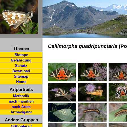
Callimorpha quadripunctaria
(Po
Themen
Biotope
Gefährdung
Schutz
Download
Sitemap
Home
Artportraits
Methodik
nach Familien
nach Arten
Artnavigator
Andere Gruppen
Orthoptera /