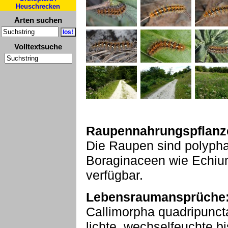
Heuschrecken
Arten suchen
Volltextsuche
Raupennahrungspflanz
Die Raupen sind polypha
Boraginaceen wie Echiu
verfügbar.
Lebensraumansprüche
Callimorpha quadripunctar
lichte, wechselfeuchte b