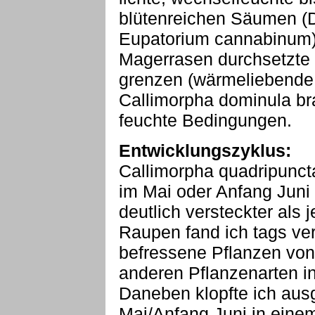
blütenreichen Säumen (D
Eupatorium cannabinum)
Magerrasen durchsetzte
grenzen (wärmeliebende A
Callimorpha dominula br
feuchte Bedingungen.
Entwicklungszyklus:
Callimorpha quadripuncta
im Mai oder Anfang Juni 
deutlich versteckter als
Raupen fand ich tags ver
befressene Pflanzen von
anderen Pflanzenarten 
Daneben klopfte ich a
Mai/Anfang Juni in einem