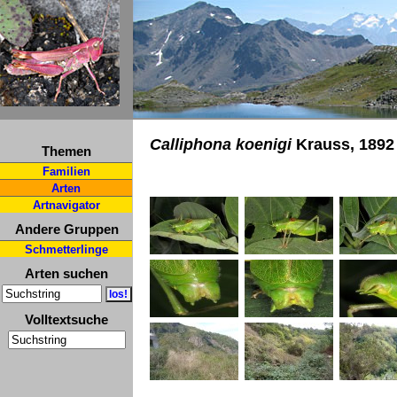
Calliphona koenigi
Krauss, 1892
Themen
Familien
Arten
Artnavigator
Andere Gruppen
Schmetterlinge
Arten suchen
Volltextsuche