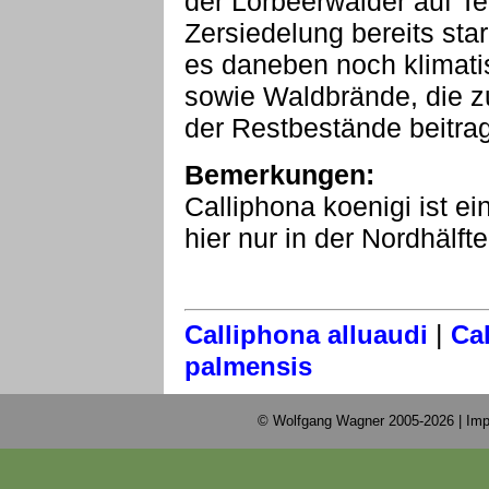
der Lorbeerwälder auf Te
Zersiedelung bereits st
es daneben noch klimat
sowie Waldbrände, die z
der Restbestände beitra
Bemerkungen:
Calliphona koenigi ist e
hier nur in der Nordhälft
|
Calliphona alluaudi
Ca
palmensis
© Wolfgang Wagner 2005-2026 |
Imp