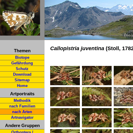
Callopistria juventina
(Stoll, 178
Themen
Biotope
Gefährdung
Schutz
Download
Sitemap
Home
Artportraits
Methodik
nach Familien
nach Arten
Artnavigator
Andere Gruppen
Orthoptera /