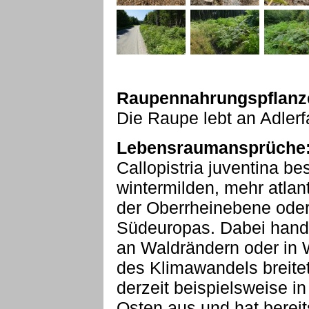
Raupennahrungspflanz
Die Raupe lebt an Adlerf
Lebensraumansprüche
Callopistria juventina be
wintermilden, mehr atla
der Oberrheinebene oder
Südeuropas. Dabei hande
an Waldrändern oder in
des Klimawandels breitet 
derzeit beispielsweise 
Osten aus und hat berei