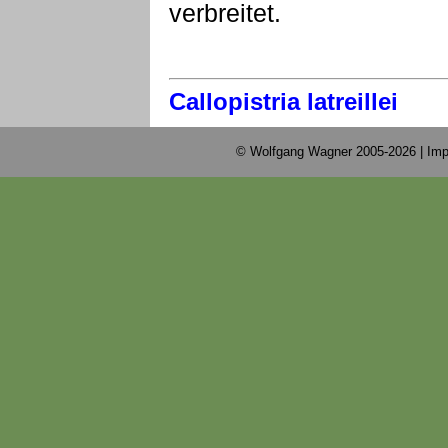
verbreitet.
Callopistria latreillei
© Wolfgang Wagner 2005-2026 |
Imp