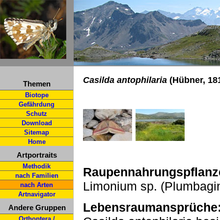
Casilda antophilaria
(Hübner, 18
Themen
Biotope
Gefährdung
Schutz
Download
Sitemap
Home
Artportraits
Methodik
Raupennahrungspflanz
nach Familien
Limonium sp. (Plumbagi
nach Arten
Artnavigator
Lebensraumansprüche
Andere Gruppen
Orthoptera /