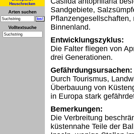
Casilda antophilaria bes
Heuschrecken
Sandgebiete, Salzsümpfe
Arten suchen
Pflanzengesellschaften,
Binnenland.
Volltextsuche
Entwicklungszyklus:
Die Falter fliegen von Ap
drei Generationen.
Gefährdungsursachen:
Durch Tourismus, Landwi
Überbauung von Küstenge
in Europa stark gefährdet
Bemerkungen:
Die Verbreitung beschrän
küstennahe Teile der Bal