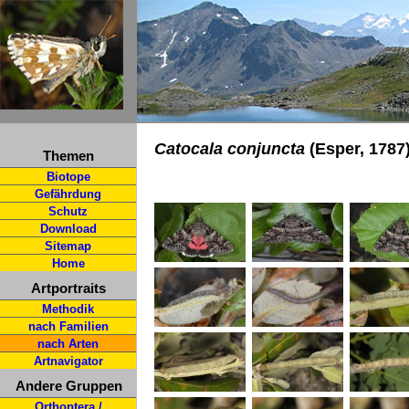
Catocala conjuncta
(Esper, 1787
Themen
Biotope
Gefährdung
Schutz
Download
Sitemap
Home
Artportraits
Methodik
nach Familien
nach Arten
Artnavigator
Andere Gruppen
Orthoptera /