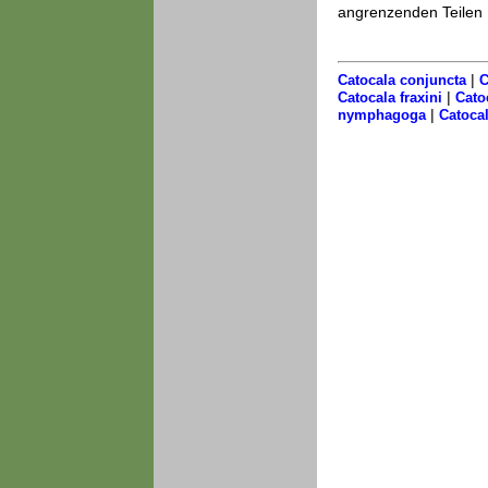
angrenzenden Teilen 
|
Catocala conjuncta
C
|
Catocala fraxini
Cato
|
nymphagoga
Catoca