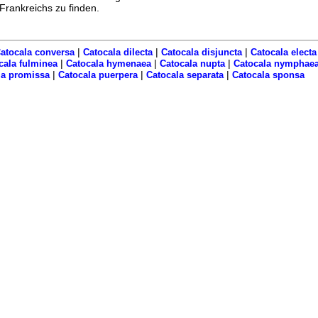
Frankreichs zu finden.
|
|
|
atocala conversa
Catocala dilecta
Catocala disjuncta
Catocala electa
|
|
|
cala fulminea
Catocala hymenaea
Catocala nupta
Catocala nymphae
|
|
|
la promissa
Catocala puerpera
Catocala separata
Catocala sponsa