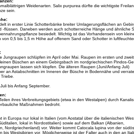
anzen:
malblättrigen Weidenarten. Salix purpurea dürfte die wichtigste Freilan
ze sein.
che:
delt in erster Linie Schotterbänke breiter Umlagerungsflächen an Gebi
 -flüssen. Daneben werden auch schotterreiche Hänge und ähnliche S
nnahrungspflanze besiedelt. Wichtig ist das Vorhandensein von kleine
von 0,5 bis 1,5 m Höhe auf offenem Sand oder Schotter in luftfeuchte
:
ie Jungraupen schlüpfen im April oder Mai. Raupen im ersten und zwei
kleinen Büschen an einem Gebirgsbach im nordgriechischen Pindos-Ge
ungraupen lassen sich klopfen. Die älteren Raupen (Juni/Anfang Juli)
ber an Astabschnitten im Inneren der Büsche in Bodennähe und verrate
 Triebe.
 Juli bis Anfang September.
en:
n Teilen ihres Verbreitungsgebiets (etwa in den Westalpen) durch Kanali
erbauliche Maßnahmen bedroht.
 in Europa nur lokal in Italien (vom Aostatal über die italienischen Wes
ditalien, lokal in Nordostitalien) sowie auf dem Balkan (Albanien,
n, Nordgriechenland) vor. Weiter kommt Catocala lupina von der südös
 bis Westsibirien vor. Möglicherweise ist der Falter auch in den an Ital