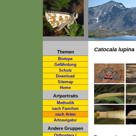
Catocala lupina
Themen
Biotope
Gefährdung
Schutz
Download
Sitemap
Home
Artportraits
Methodik
nach Familien
nach Arten
Artnavigator
Andere Gruppen
Orthoptera /