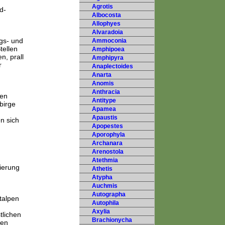
Agrotis
d-
Albocosta
Allophyes
Alvaradoia
rgs- und
Ammoconia
tellen
Amphipoea
n, prall
Amphipyra
r
Anaplectoides
Anarta
Anomis
Anthracia
ten
Antitype
birge
Apamea
Apaustis
n sich
Apopestes
Aporophyla
Archanara
Arenostola
Atethmia
sierung
Athetis
Atypha
Auchmis
Autographa
talpen
Autophila
Axylia
tlichen
Brachionycha
ien