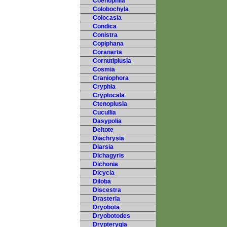
Coenophila
Colobochyla
Colocasia
Condica
Conistra
Copiphana
Coranarta
Cornutiplusia
Cosmia
Craniophora
Cryphia
Cryptocala
Ctenoplusia
Cucullia
Dasypolia
Deltote
Diachrysia
Diarsia
Dichagyris
Dichonia
Dicycla
Diloba
Discestra
Drasteria
Dryobota
Dryobotodes
Drypterygia