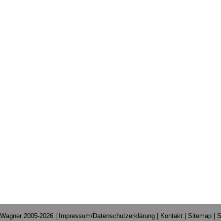
 Wagner 2005-2026 |
Impressum/Datenschutzerklärung
|
Kontakt
|
Sitemap
|
S