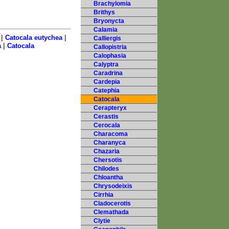
Brachylomia
Brithys
Bryonycta
Calamia
|
|
Catocala eutychea
Calliergis
|
a
Catocala
Callopistria
Calophasia
Calyptra
Caradrina
Cardepia
Catephia
Catocala
Cerapteryx
Cerastis
Cerocala
Characoma
Charanyca
Chazaria
Chersotis
Chilodes
Chloantha
Chrysodeixis
Cirrhia
Cladocerotis
Clemathada
Clytie