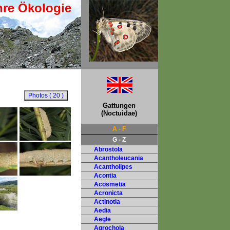
hre Ökologie
Gattungen
(Noctuidae)
A - F
G - Z
Abrostola
Acantholeucania
Acantholipes
Acontia
Acosmetia
Acronicta
Actinotia
Aedia
Aegle
Agrochola