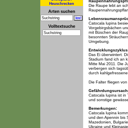
Raupennahrungspfl
Heuschrecken
Die Raupe lebt an sch
Raupennahrungspflan
Arten suchen
Lebensraumansprü
Catocala lupina besie
Volltextsuche
Vorgebirgsbächen und
mit Büschen der Raupe
besonnten Sträuchern 
Umgebung.
Entwicklungszyklus
Das Ei überwintert. D
Stadium fand ich an 
Mitte Mai 2011. Die J
verbergen sich tagsü
durch kahlgefressene
Die Falter fliegen von
Gefährdungsursach
Catocala lupina ist i
und sonstige gewäss
Bemerkungen:
Catocala lupina kommt
und den Apennin bis Sü
Mazedonien, Bulgarie
Ukraine und Kleinasien