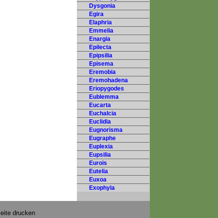
Dysgonia
Egira
Elaphria
Emmelia
Enargia
Epilecta
Epipsilia
Episema
Eremobia
Eremohadena
Eriopygodes
Eublemma
Eucarta
Euchalcia
Euclidia
Eugnorisma
Eugraphe
Euplexia
Eupsilia
Eurois
Eutelia
Euxoa
Exophyla
eite drucken