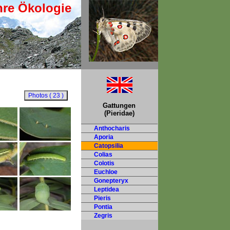
hre Ökologie
Gattungen
(Pieridae)
Anthocharis
Aporia
Catopsilia
Colias
Colotis
Euchloe
Gonepteryx
Leptidea
Pieris
Pontia
Zegris