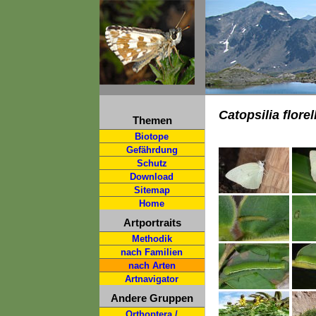
Catopsilia florel
Themen
Biotope
Gefährdung
Schutz
Download
Sitemap
Home
Artportraits
Methodik
nach Familien
nach Arten
Artnavigator
Andere Gruppen
Orthoptera /