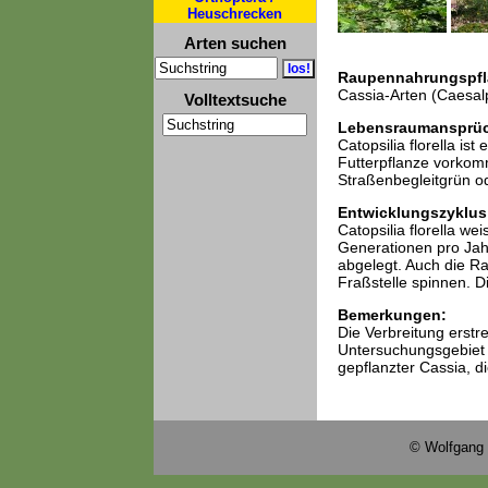
Heuschrecken
Arten suchen
Raupennahrungspfl
Cassia-Arten (Caesal
Volltextsuche
Lebensraumansprü
Catopsilia florella is
Futterpflanze vorkom
Straßenbegleitgrün od
Entwicklungszyklus
Catopsilia florella wei
Generationen pro Jahr
abgelegt. Auch die Ra
Fraßstelle spinnen. D
Bemerkungen:
Die Verbreitung erstre
Untersuchungsgebiet 
gepflanzter Cassia, di
© Wolfgang