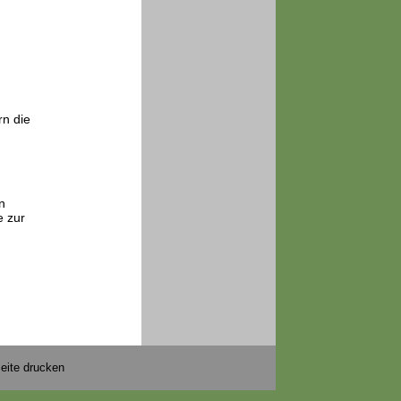
rn die
n
e zur
eite drucken