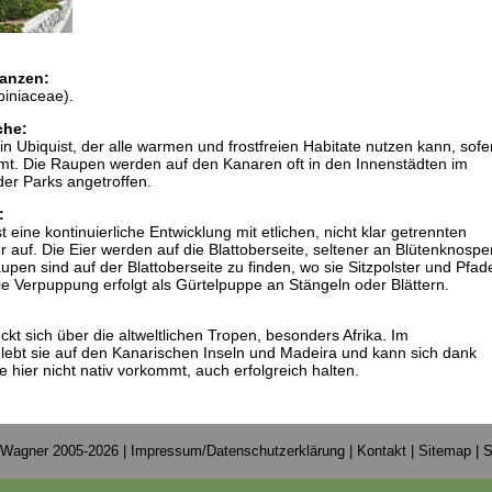
anzen:
piniaceae).
che:
t ein Ubiquist, der alle warmen und frostfreien Habitate nutzen kann, sofe
mt. Die Raupen werden auf den Kanaren oft in den Innenstädten im
er Parks angetroffen.
:
st eine kontinuierliche Entwicklung mit etlichen, nicht klar getrennten
 auf. Die Eier werden auf die Blattoberseite, seltener an Blütenknospe
upen sind auf der Blattoberseite zu finden, wo sie Sitzpolster und Pfad
ie Verpuppung erfolgt als Gürtelpuppe an Stängeln oder Blättern.
ckt sich über die altweltlichen Tropen, besonders Afrika. Im
lebt sie auf den Kanarischen Inseln und Madeira und kann sich dank
e hier nicht nativ vorkommt, auch erfolgreich halten.
 Wagner 2005-2026 |
Impressum/Datenschutzerklärung
|
Kontakt
|
Sitemap
|
S