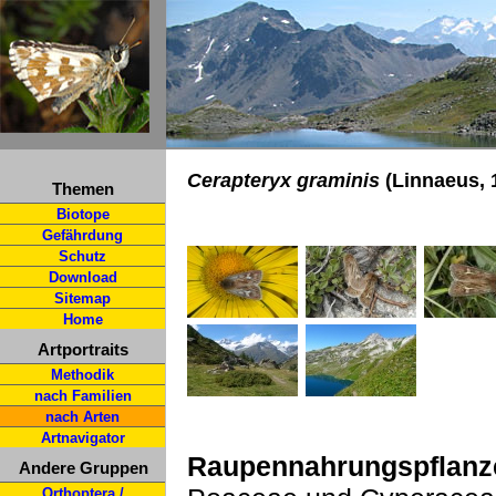
Cerapteryx graminis
(Linnaeus, 
Themen
Biotope
Gefährdung
Schutz
Download
Sitemap
Home
Artportraits
Methodik
nach Familien
nach Arten
Artnavigator
Raupennahrungspflanz
Andere Gruppen
Orthoptera /