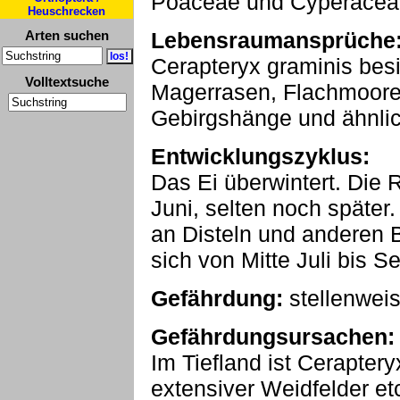
Poaceae und Cyperaceae 
Heuschrecken
Arten suchen
Lebensraumansprüche
Cerapteryx graminis bes
Volltextsuche
Magerrasen, Flachmoore, 
Gebirgshänge und ähnlic
Entwicklungszyklus:
Das Ei überwintert. Die 
Juni, selten noch später.
an Disteln und anderen B
sich von Mitte Juli bis S
Gefährdung:
stellenwei
Gefährdungsursachen:
Im Tiefland ist Cerapte
extensiver Weidfelder et