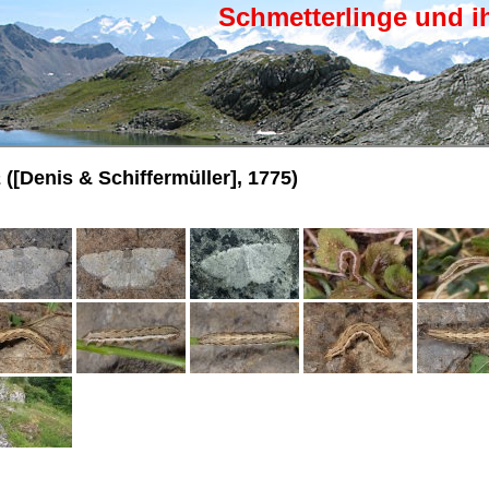
Schmetterlinge und i
a
([Denis & Schiffermüller], 1775)