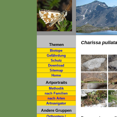
Charissa pullat
Themen
Biotope
Gefährdung
Schutz
Download
Sitemap
Home
Artportraits
Methodik
nach Familien
nach Arten
Artnavigator
Andere Gruppen
Orthoptera /