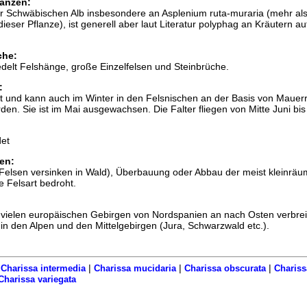
anzen:
er Schwäbischen Alb insbesondere an Asplenium ruta-muraria (mehr al
eser Pflanze), ist generell aber laut Literatur polyphag an Kräutern au
che:
edelt Felshänge, große Einzelfelsen und Steinbrüche.
:
t und kann auch im Winter in den Felsnischen an der Basis von Mauer
en. Sie ist im Mai ausgewachsen. Die Falter fliegen von Mitte Juni bis
et
en:
Felsen versinken in Wald), Überbauung oder Abbau der meist kleinräu
e Felsart bedroht.
in vielen europäischen Gebirgen von Nordspanien an nach Osten verbreit
e in den Alpen und den Mittelgebirgen (Jura, Schwarzwald etc.).
|
|
|
|
Charissa intermedia
Charissa mucidaria
Charissa obscurata
Chariss
Charissa variegata