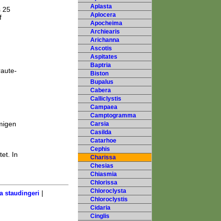
Aplasta
s 25
Aplocera
f
Apocheima
Archiearis
Arichanna
Ascotis
Aspitates
Baptria
raute-
Biston
Bupalus
Cabera
Calliclystis
Campaea
Camptogramma
migen
Carsia
Casilda
Catarhoe
Cephis
et. In
Charissa
Chesias
Chiasmia
Chlorissa
Chloroclysta
|
a staudingeri
Chloroclystis
Cidaria
Cinglis