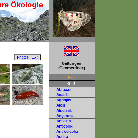
hre Ökologie
Gattungen
(Geometridae)
A - F
G - Z
Abraxas
Acasis
Agriopis
Alcis
Alsophila
Angerona
Anticlea
Anticollix
Antroolopha
Apeira