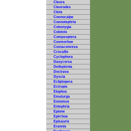
Cleora
Cleorodes
Cleta
Coenocalpe
Coenotephria
Colostygia
Colotois
Compsoptera
Cosmorhoe
Costaconvexa
Crocallis
Cyclophora
Dasycorsa
Deileptenia
Docirava
Dyscia
Ecliptopera
Ectropis
Elophos
Ematurga
Ennomos
Entephria
Epione
Epirrhoe
Episauris
Erannis