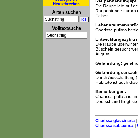
Raupennahrungspfl
Heuschrecken
Die Raupe lebt auf d
Raupenfunde nur an di
Arten suchen
Felsen.
Lebensraumansprü
Volltextsuche
Charissa pullata besi
Entwicklungszyklus
Die Raupe überwinter
Büscheln gesucht werd
August.
Gefährdung:
gefährd
Gefährdungsursach
Durch Ausschattung (
Habitate ist auch dies
Bemerkungen:
Charissa pullata ist 
Deutschland fliegt si
Charissa glaucinaria
|
Charissa subtaurica