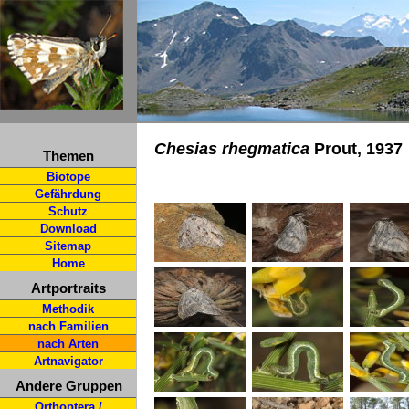
Chesias rhegmatica
Prout, 1937
Themen
Biotope
Gefährdung
Schutz
Download
Sitemap
Home
Artportraits
Methodik
nach Familien
nach Arten
Artnavigator
Andere Gruppen
Orthoptera /