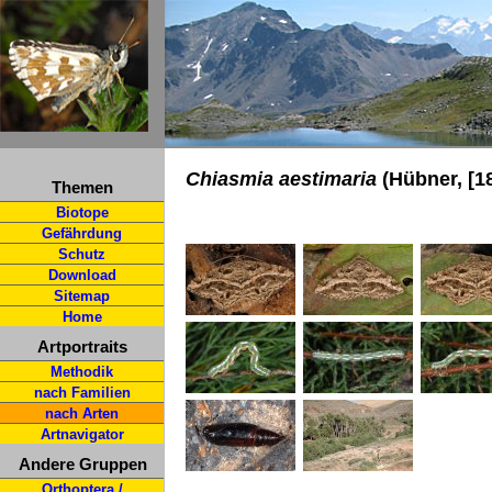
Chiasmia aestimaria
(Hübner, [1
Themen
Biotope
Gefährdung
Schutz
Download
Sitemap
Home
Artportraits
Methodik
nach Familien
nach Arten
Artnavigator
Andere Gruppen
Orthoptera /