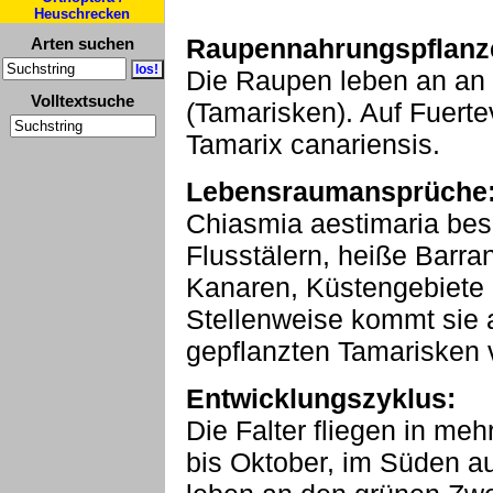
Heuschrecken
Raupennahrungspflanz
Arten suchen
Die Raupen leben an an
Volltextsuche
(Tamarisken). Auf Fuert
Tamarix canariensis.
Lebensraumansprüche
Chiasmia aestimaria besi
Flusstälern, heiße Barra
Kanaren, Küstengebiete 
Stellenweise kommt sie 
gepflanzten Tamarisken 
Entwicklungszyklus:
Die Falter fliegen in me
bis Oktober, im Süden a