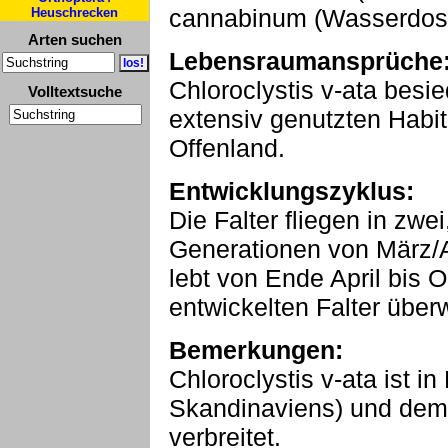
cannabinum (Wasserdost
Heuschrecken
Arten suchen
Lebensraumansprüche
Chloroclystis v-ata besie
Volltextsuche
extensiv genutzten Habi
Offenland.
Entwicklungszyklus:
Die Falter fliegen in zwe
Generationen von März/A
lebt von Ende April bis 
entwickelten Falter über
Bemerkungen:
Chloroclystis v-ata ist 
Skandinaviens) und dem
verbreitet.