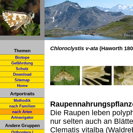
Chloroclystis v-ata
(Haworth 180
Themen
Biotope
Gefährdung
Schutz
Download
Sitemap
Home
Artportraits
Methodik
Raupennahrungspflanz
nach Familien
Die Raupen leben polyph
nach Arten
Artnavigator
nur selten auch an Blätt
Andere Gruppen
Clematis vitalba (Waldr
Orthoptera /