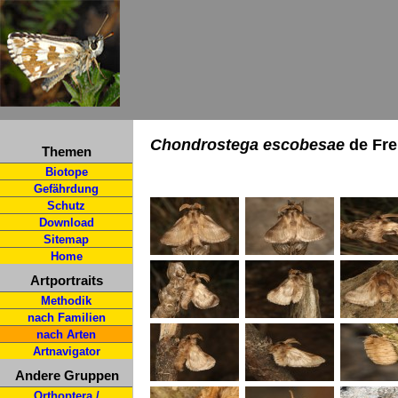
Chondrostega escobesae
de Fre
Themen
Biotope
Gefährdung
Schutz
Download
Sitemap
Home
Artportraits
Methodik
nach Familien
nach Arten
Artnavigator
Andere Gruppen
Orthoptera /