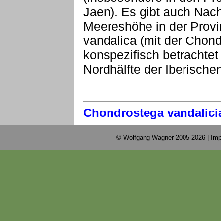
Jaen). Es gibt auch Na
Meereshöhe in der Prov
vandalica (mit der Chon
konspezifisch betrachte
Nordhälfte der Iberischen
Chondrostega vandalici
© Wolfgang Wagner 2005-2026 |
Imp