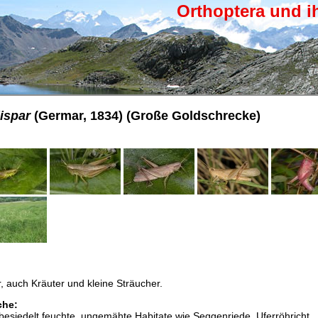
Orthoptera und i
ispar
(Germar, 1834) (Große Goldschrecke)
r, auch Kräuter und kleine Sträucher.
che:
esiedelt feuchte, ungemähte Habitate wie Seggenriede, Uferröhricht,