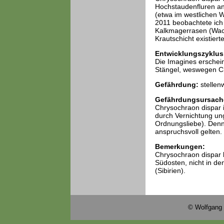
Hochstaudenfluren an 
(etwa im westlichen 
2011 beobachtete ich
Kalkmagerrasen (Wacho
Krautschicht existie
Entwicklungszyklus
Die Imagines erscheine
Stängel, weswegen Ch
Gefährdung:
stellen
Gefährdungsursach
Chrysochraon dispar is
durch Vernichtung un
Ordnungsliebe). Denno
anspruchsvoll gelten.
Bemerkungen:
Chrysochraon dispar 
Südosten, nicht in den
(Sibirien).
© Wolfgang