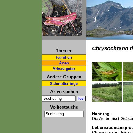
Chrysochraon d
Themen
Familien
Arten
Artnavigator
Andere Gruppen
Schmetterlinge
Arten suchen
Volltextsuche
Nahrung:
Die Art befrisst Gräse
Lebensraumansprü
Chrysochraon dispar b