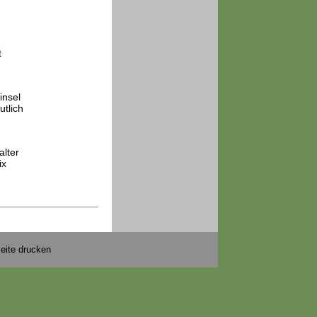
t
insel
tlich
alter
ix
eite drucken