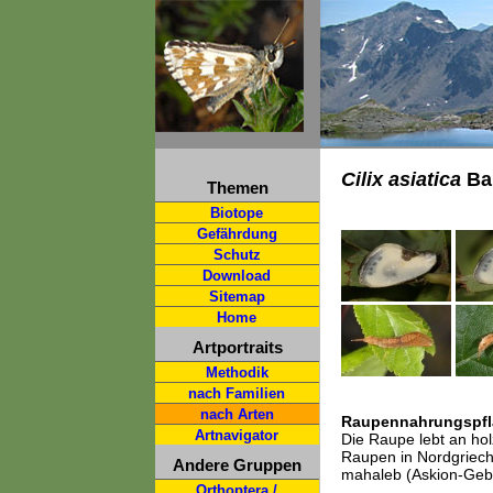
Cilix asiatica
Ba
Themen
Biotope
Gefährdung
Schutz
Download
Sitemap
Home
Artportraits
Methodik
nach Familien
nach Arten
Raupennahrungspfl
Artnavigator
Die Raupe lebt an hol
Raupen in Nordgriech
Andere Gruppen
mahaleb (Askion-Gebir
Orthoptera /