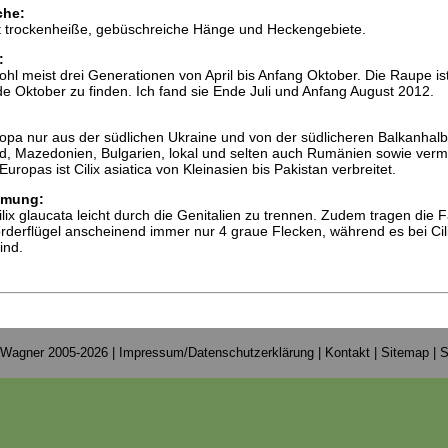
che:
elt trockenheiße, gebüschreiche Hänge und Heckengebiete.
:
wohl meist drei Generationen von April bis Anfang Oktober. Die Raupe is
 Oktober zu finden. Ich fand sie Ende Juli und Anfang August 2012.
Europa nur aus der südlichen Ukraine und von der südlicheren Balkanhalb
d, Mazedonien, Bulgarien, lokal und selten auch Rumänien sowie vermu
uropas ist Cilix asiatica von Kleinasien bis Pakistan verbreitet.
mmung:
 Cilix glaucata leicht durch die Genitalien zu trennen. Zudem tragen die F
derflügel anscheinend immer nur 4 graue Flecken, während es bei Cil
ind.
 Wagner 2005-2026 |
Impressum/Datenschutzerklärung
|
Kontakt
|
Sitemap
|
S