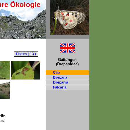
hre Ökologie
Gattungen
(Drepanidae)
Cilix
Drepana
Drepania
Falcaria
die
us