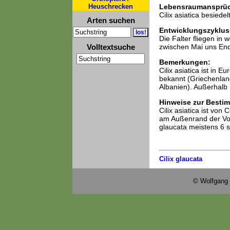
Heuschrecken
Lebensraumansprü
Cilix asiatica besied
Arten suchen
Entwicklungszyklus
Die Falter fliegen in 
Volltextsuche
zwischen Mai uns Ende
Bemerkungen:
Cilix asiatica ist in 
bekannt (Griechenlan
Albanien). Außerhalb E
Hinweise zur Besti
Cilix asiatica ist von
am Außenrand der Vor
glaucata meistens 6 s
Cilix glaucata
© Wolfgang