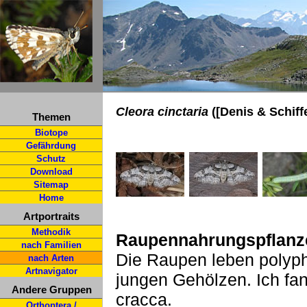
Cleora cinctaria
([Denis & Schiff
Themen
Biotope
Gefährdung
Schutz
Download
Sitemap
Home
Artportraits
Methodik
Raupennahrungspflanz
nach Familien
Die Raupen leben polyph
nach Arten
Artnavigator
jungen Gehölzen. Ich fand
Andere Gruppen
cracca.
Orthoptera /