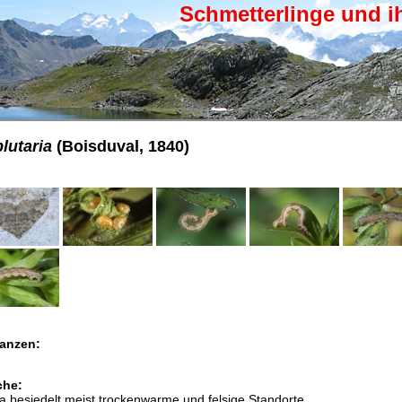
Schmetterlinge und i
lutaria
(Boisduval, 1840)
anzen:
che:
a besiedelt meist trockenwarme und felsige Standorte.