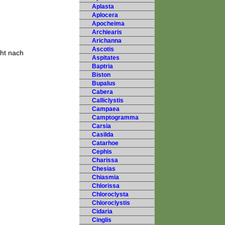
Aplasta
Aplocera
Apocheima
Archiearis
Arichanna
Ascotis
ht nach
Aspitates
Baptria
Biston
Bupalus
Cabera
Calliclystis
Campaea
Camptogramma
Carsia
Casilda
Catarhoe
Cephis
Charissa
Chesias
Chiasmia
Chlorissa
Chloroclysta
Chloroclystis
Cidaria
Cinglis