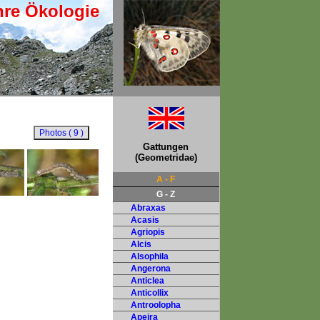
hre Ökologie
Gattungen
(Geometridae)
A - F
G - Z
Abraxas
Acasis
Agriopis
Alcis
Alsophila
Angerona
Anticlea
Anticollix
Antroolopha
Apeira