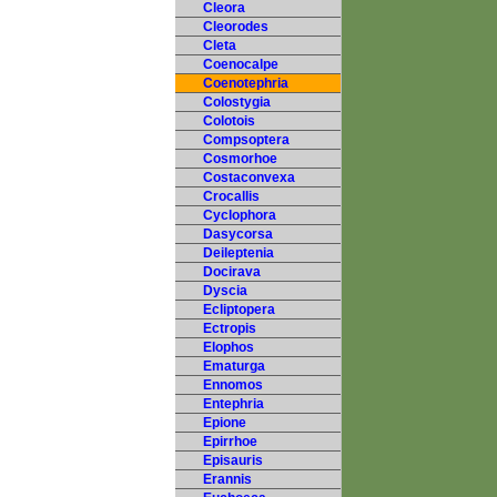
Cleora
Cleorodes
Cleta
Coenocalpe
Coenotephria
Colostygia
Colotois
Compsoptera
Cosmorhoe
Costaconvexa
Crocallis
Cyclophora
Dasycorsa
Deileptenia
Docirava
Dyscia
Ecliptopera
Ectropis
Elophos
Ematurga
Ennomos
Entephria
Epione
Epirrhoe
Episauris
Erannis