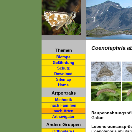
Coenotephria ab
Themen
Biotope
Gefährdung
Schutz
Download
Sitemap
Home
Artportraits
Methodik
nach Familien
nach Arten
Raupennahrungspfl
Artnavigator
Galium
Andere Gruppen
Lebensraumansprü
Coenotephria ablutari
Orthoptera /