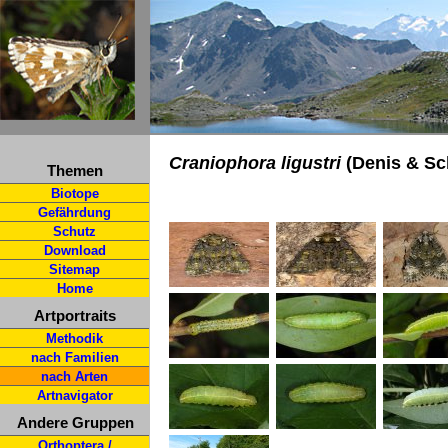
Craniophora ligustri
(Denis & Sch
Themen
Biotope
Gefährdung
Schutz
Download
Sitemap
Home
Artportraits
Methodik
nach Familien
nach Arten
Artnavigator
Andere Gruppen
Orthoptera /