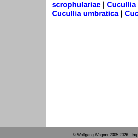
|
scrophulariae
Cucullia
|
Cucullia umbratica
Cuc
© Wolfgang Wagner 2005-2026 |
Imp