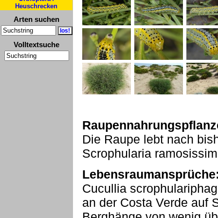
Heuschrecken
Arten suchen
Volltextsuche
Raupennahrungspflanz
Die Raupe lebt nach bish
Scrophularia ramosissim
Lebensraumansprüche
Cucullia scrophularipha
an der Costa Verde auf S
Berghänge von wenig übe