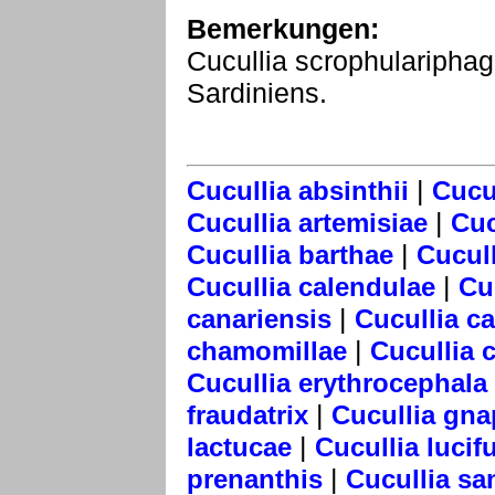
Bemerkungen:
Cucullia scrophulariphag
Sardiniens.
|
Cucullia absinthii
Cucul
|
Cucullia artemisiae
Cuc
|
Cucullia barthae
Cucull
|
Cucullia calendulae
Cu
|
canariensis
Cucullia c
|
chamomillae
Cucullia 
Cucullia erythrocephala
|
fraudatrix
Cucullia gna
|
lactucae
Cucullia lucif
|
prenanthis
Cucullia sa