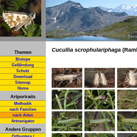
Cucullia scrophulariphaga
(Ramb
Themen
Biotope
Gefährdung
Schutz
Download
Sitemap
Home
Artportraits
Methodik
nach Familien
nach Arten
Artnavigator
Andere Gruppen
Orthoptera /