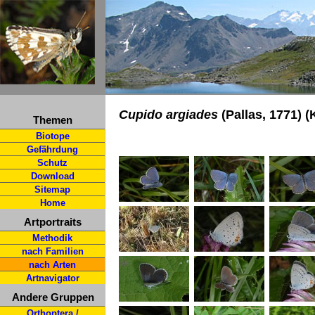
Cupido argiades
(Pallas, 1771) 
Themen
Biotope
Gefährdung
Schutz
Download
Sitemap
Home
Artportraits
Methodik
nach Familien
nach Arten
Artnavigator
Andere Gruppen
Orthoptera /