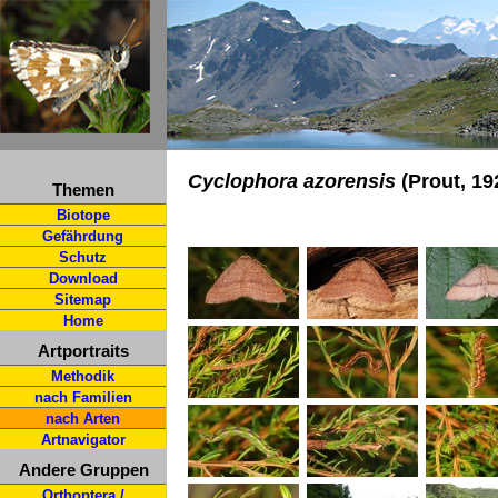
Cyclophora azorensis
(Prout, 19
Themen
Biotope
Gefährdung
Schutz
Download
Sitemap
Home
Artportraits
Methodik
nach Familien
nach Arten
Artnavigator
Andere Gruppen
Orthoptera /