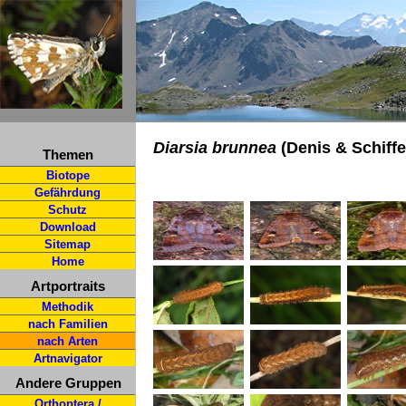
Diarsia brunnea
(Denis & Schiffe
Themen
Biotope
Gefährdung
Schutz
Download
Sitemap
Home
Artportraits
Methodik
nach Familien
nach Arten
Artnavigator
Andere Gruppen
Orthoptera /